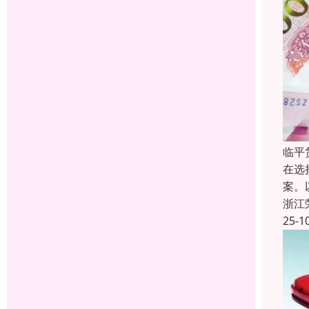
临平
在选
案。
浙江
25-1