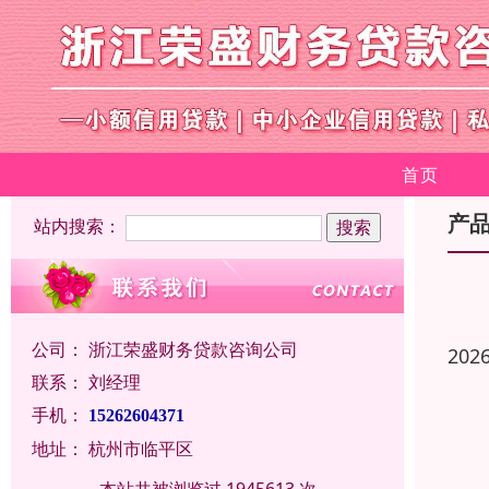
首页
产
站内搜索：
公司：
浙江荣盛财务贷款咨询公司
202
联系：
刘经理
手机：
15262604371
地址：
杭州市临平区