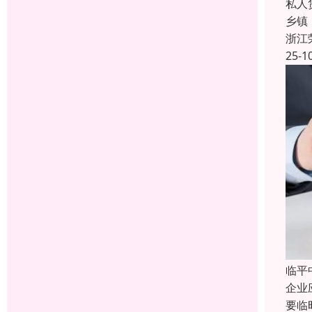
私人
乡镇
浙江
25-1
临平
企业
要临