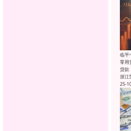
临平
零用
贷款
浙江
25-1