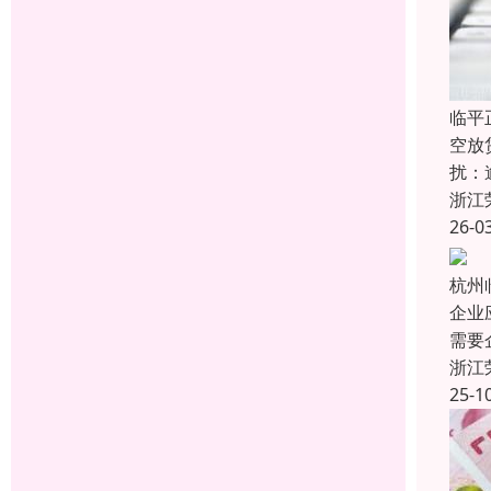
临平
空放
扰：
浙江
26-0
杭州
企业
需要
浙江
25-1