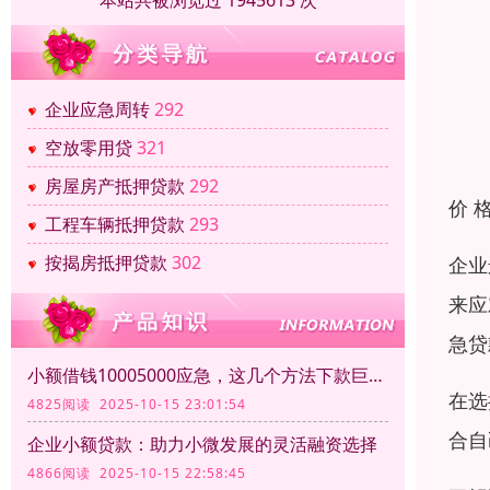
本站共被浏览过 1945613 次
企业应急周转
292
空放零用贷
321
房屋房产抵押贷款
292
价 
工程车辆抵押贷款
293
按揭房抵押贷款
302
企业
来应
急贷
小额借钱10005000应急，这几个方法下款巨方便！
在选
4825阅读 2025-10-15 23:01:54
合自
企业小额贷款：助力小微发展的灵活融资选择
4866阅读 2025-10-15 22:58:45