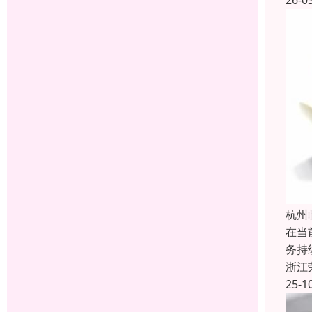
26-0
杭州
在当
务持
浙江
25-1