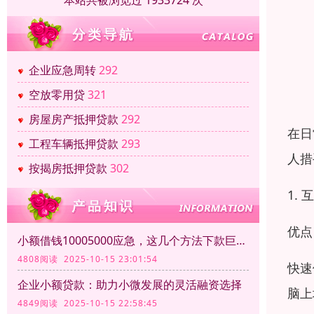
本站共被浏览过 1933724 次
企业应急周转
292
空放零用贷
321
房屋房产抵押贷款
292
在日
工程车辆抵押贷款
293
人措
按揭房抵押贷款
302
1.
优点
小额借钱10005000应急，这几个方法下款巨方便！
4808阅读 2025-10-15 23:01:54
快速
企业小额贷款：助力小微发展的灵活融资选择
脑上
4849阅读 2025-10-15 22:58:45