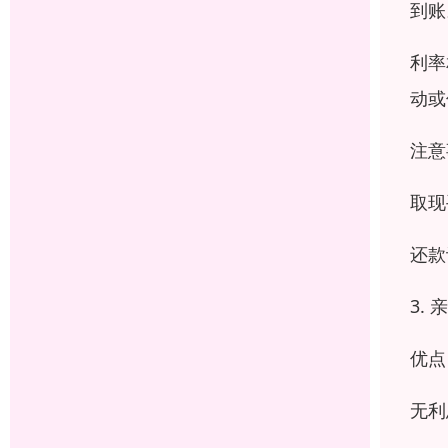
到账
利率
动或
注意
取现
还款
3.
优点
无利