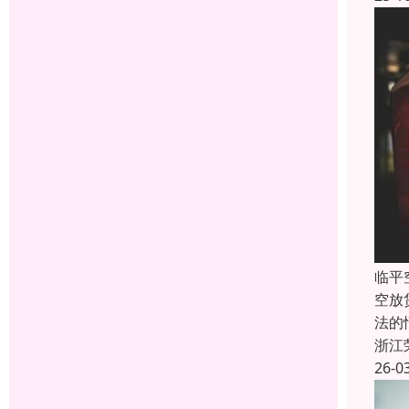
临平
空放
法的
浙江
26-0