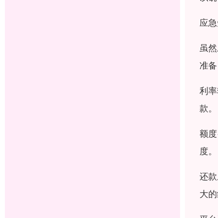
应急
虽然
准备
利率
款。
额度
度。
还款
大的