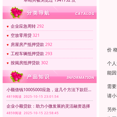
本站共被浏览过 1941752 次
企业应急周转
292
空放零用贷
321
房屋房产抵押贷款
292
价 
工程车辆抵押贷款
293
按揭房抵押贷款
302
个人
能因
需要
小额借钱10005000应急，这几个方法下款巨方便！
请小
4819阅读 2025-10-15 23:01:54
企业小额贷款：助力小微发展的灵活融资选择
另外
4859阅读 2025-10-15 22:58:45