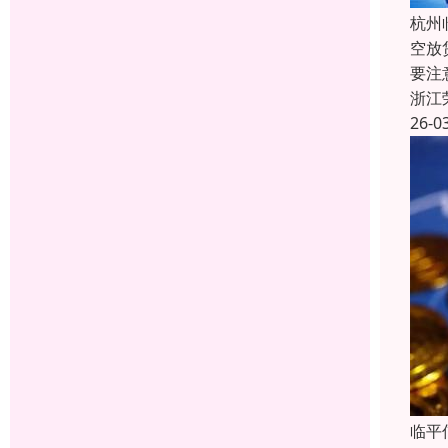
杭州
空放
要注
浙江
26-0
临平