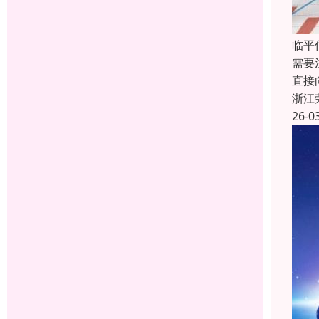
临平
需要
直接
浙江
26-0