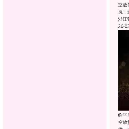
空放
扰：
浙江
26-0
临平
空放