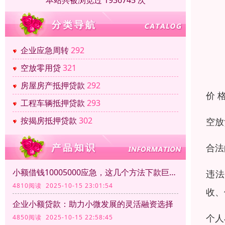
本站共被浏览过 1936745 次
企业应急周转
292
空放零用贷
321
房屋房产抵押贷款
292
价 
工程车辆抵押贷款
293
按揭房抵押贷款
302
空放
合法
小额借钱10005000应急，这几个方法下款巨方便！
违法
4810阅读 2025-10-15 23:01:54
收、
企业小额贷款：助力小微发展的灵活融资选择
个人
4850阅读 2025-10-15 22:58:45