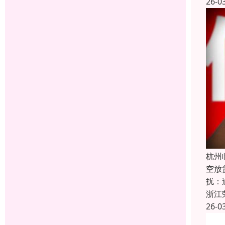
26-0
杭州
空放
扰：
浙江
26-0